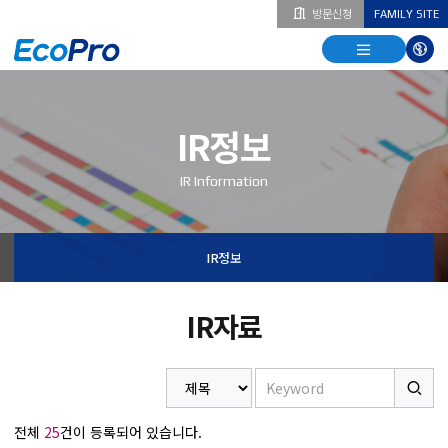
방문신청
FAMILY SITE
열기
열기
다국
열기
IR정보
IR Information
IR정보
IR자료
전체
25
건이 등록되어 있습니다.