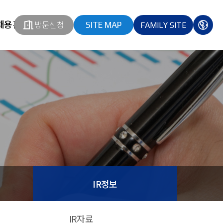
채용홈페이지
방문신청
SITE MAP
FAMILY SITE
열기
열기
다국
열기
IR정보
IR자료