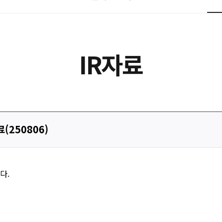
IR자료
(250806)
다.