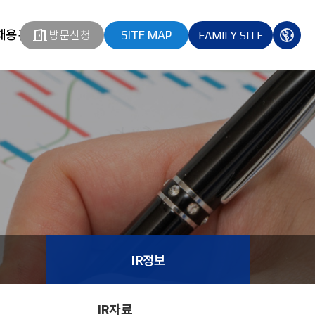
채용홈페이지
방문신청
SITE MAP
FAMILY SITE
열기
열기
다국
열기
IR정보
IR자료