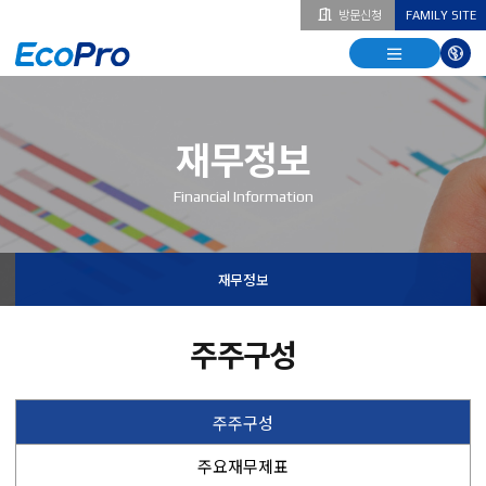
방문신청
FAMILY SITE
열기
열기
다국
열기
재무정보
Financial Information
재무정보
주주구성
주주구성
주요재무제표