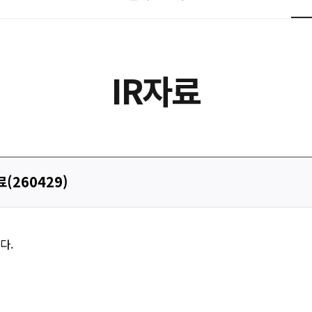
IR자료
(260429)
다.