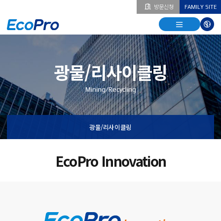
방문신청
FAMILY SITE
열기
열기
다국
열기
광물/리사이클링
Mining/Recycling
광물/리사이클링
EcoPro Innovation