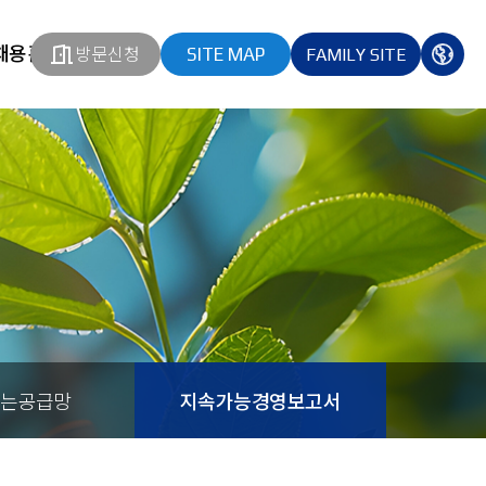
채용홈페이지
방문신청
SITE MAP
FAMILY SITE
열기
열기
다국
열기
는공급망
지속가능경영보고서