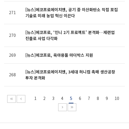
[뉴스]에코프로에이치엔, 공기 중 이산화탄소 직접 포집
271
기술로 미래 농업 혁신 이끈다
[뉴스]에코프로, ‘인니 2기 프로젝트’ 본격화…제련업
270
진출로 사업 다각화
269
[뉴스]에코프로, 육아용품 마더박스 지원
[뉴스]에코프로에이치엔, 3세대 허니컴 촉매 생산공장
268
투자 본격화
1
2
3
4
5
6
7
8
9
10