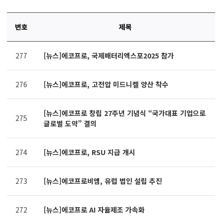
번호
제목
연번,
277
[뉴스]에코프로, 국제배터리엑스포2025 참가
파일,
제목,
카테고리,
276
[뉴스]에코프로, 고전압 미드니켈 양산 착수
작성자,
조회수,
작성일
[뉴스]에코프로 창립 27주년 기념식 “국가대표 기업으로
275
제공표
글로벌 도약” 결의
274
[뉴스]에코프로, RSU 지급 개시
273
[뉴스]에코프로비엠, 유럽 법인 설립 추진
272
[뉴스]에코프로 AI 자율제조 가속화