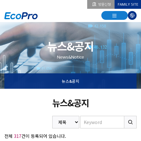
방문신청
FAMILY SITE
열기
열기
다국
열기
뉴스&공지
News&Notice
뉴스&공지
뉴스&공지
전체
317
건이 등록되어 있습니다.