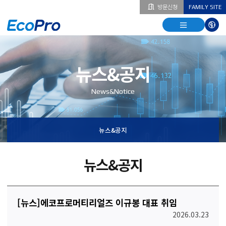
방문신청
FAMILY SITE
열기
열기
다국
열기
뉴스&공지
News&Notice
뉴스&공지
뉴스&공지
[뉴스]에코프로머티리얼즈 이규봉 대표 취임
2026.03.23