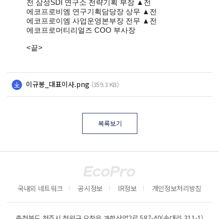
전 삼성SDI 연구소 전략기획 부장 ▲전
에코프로비엠 연구기획담당장 상무 ▲전
에코프로이엠 사업운영본부장 전무 ▲전
에코프로머티리얼즈 COO 부사장
<끝>
이규봉_대표이사.png
(359.3 KB)
목록보기
국내외 네트워크
공시정보
IR정보
개인정보처리방침
충청북도 청주시 청원구 오창읍 과학산업2로 587-40(송대리 311-1)