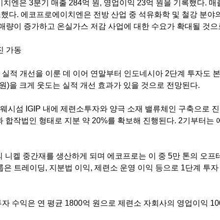
이치엔은
3
분기 매출
284
억 원
,
영업이익
23
억 원을 기록했다
.
매
소했다
.
에코프로에이치엔은 전방 산업 중 석유화학 및 철강 분야
판매량이 증가하고 온실가스 저감 사업에 대한 수요가 확대될 것
진 가동
 실적 개선을 이룬 데 이어 연말부터 인도네시아
2
단계 투자도 
 원
)
을 크게 웃도는 실적 개선 효과가 있을 것으로 전망된다
.
라웨시섬
IGIP
내에 제련소투자와 양극 소재 밸류체인 구축으로 
과 합작법인 형태로 지분 약
20%
를 확보해 진행된다
. 2
기부터는 
의 니켈 중간재를 생산하게 되며 에코프로는 이 중
5
만 톤의 오프
룹은 트레이딩
,
지분법 이익
,
제련소 운영 이익 등으로
1
단계 투자
자 수익은 연 평균
1800
억 원으로 제련소 자회사의 영업이익
10