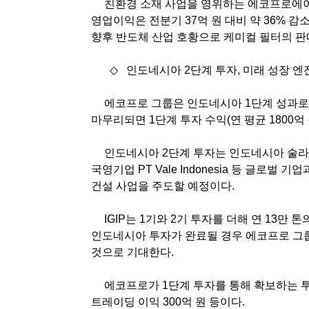
친환경 소재 사업을 영위하는 에코프로에
영업이익은 전분기
37
억 원 대비 약
36%
감
향후 반도체 산업 호황으로 케미컬 필터의 
◇
인도네시아
2
단계 투자
,
미래 성장 엔
에코프로 그룹은 인도네시아
1
단계 성과로
마무리되면
1
단계 투자 수익
(
연 평균
1800
억
인도네시아
2
단계 투자는 인도네시아 술
국영기업
PT Vale Indonesia
등 글로벌 기업
건설 사업을 주도할 예정이다
.
IGIP
는
1
기와
2
기 투자를 더해 연
13
만 톤
인도네시아 투자가 완료될 경우 에코프로 그
것으로 기대한다
.
에코프로가
1
단계 투자를 통해 확보하는 투
트레이딩 이익
300
억 원 등이다
.