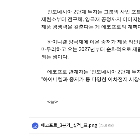
인도네시아
2
단계 투자는 그룹의 사업 포
제련소부터 전구체
,
양극재 공정까지 이어지는
제품 경쟁력을 갖춘다는 게 에코프로의 계획
하이니켈 양극재에 이은 중저가 제품 라인
마무리하고 오는
2027
년부터 순차적으로 제
되는 셈이다
.
에코프로 관계자는
“
인도네시아
2
단계 투
“
하이니켈과 중저가 등 다양한 이차전지 시장
<
끝
>
에코프로_3분기_실적_표.png
(75.9 KB)