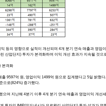
이익 등의 영향으로 실적이 개선되며
4
개 분기 연속 매출과 영업
그린 산업단지
)
투자가 본격화하며 이익 개선 효과가 지속될 것으
과 본격화
매출
9597
억 원
,
영업이익
1499
억 원으로 집계됐다고
5
일 밝혔다
수준으로
(824%)
증가했다
.
록했으며 지난해
4
분기 이후
4
개 분기 연속 매출과 영업이익 개선
계 투자인
IMIP(
인도네시아 모로왈리 산업단지
)
투자 성과가 영