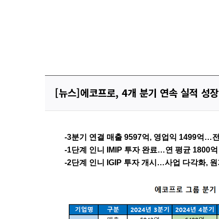
[뉴스]에코프로, 4개 분기 연속 실적 성
-3
분기 연결 매출
9597
억
,
영업익
1499
억
…
-1
단계 인니
IMIP
투자 완료
…
연 평균
1800
억
-2
단계 인니
IGIP
투자 개시
…
사업 다각화
,
원