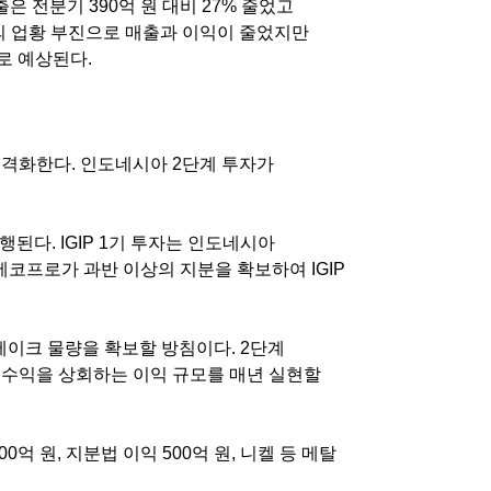
출은 전분기
390
억 원 대비
27%
줄었고
의 업황 부진으로 매출과 이익이 줄었지만
으로 예상된다
.
본격화한다
.
인도네시아
2
단계 투자가
진행된다
. IGIP 1
기 투자는 인도네시아
에코프로가 과반 이상의 지분을 확보하여
IGIP
테이크 물량을 확보할 방침이다
. 2
단계
 수익을 상회하는 이익 규모를 매년 실현할
00
억 원
,
지분법 이익
500
억 원
,
니켈 등 메탈