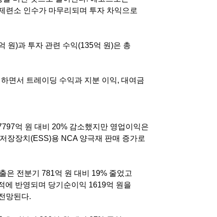
제련소 인수가 마무리되며 투자 차익으로
억 원
)
과 투자 관련 수익
(135
억 원
)
은 총
매하면서 트레이딩 수익과 지분 이익
,
대여금
7797
억 원 대비
20%
감소했지만 영업이익은
지저장장치
(ESS)
용
NCA
양극재 판매 증가로
출은 전분기
781
억 원 대비
19%
줄었고
실적에 반영되며 당기순이익
1619
억 원을
 전망된다
.