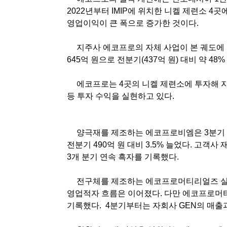
2022
년부터
IMIP
에 위치한 니켈 제련소
4
곳에
영업이익이 큰 폭으로 증가한 것이다
.
지주사 에코프로의 자체 사업이 본 궤도에
645
억 원으로 전분기
(437
억 원
)
대비 약
48%
에코프로는
4
곳의 니켈 제련소에 투자해 
등 투자 수익을 실현하고 있다
.
양극재를 제조하는 에코프로비엠은
3
분기
전분기
490
억 원 대비
3.5%
늘었다
.
고객사 
3
개 분기 연속 흑자를 기록했다
.
전구체를 제조하는 에코프로머티리얼즈 
영업적자 흐름은 이어졌다
.
다만 에코프로머
기록했다
.
4
분기부터는 자회사
GEN
의 매출