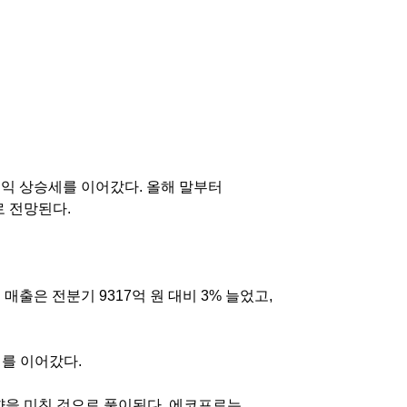
이익 상승세를 이어갔다
.
올해 말부터
로 전망된다
.
.
매출은 전분기
9317
억 원 대비
3%
늘었고
,
세를 이어갔다
.
향을 미친 것으로 풀이된다
.
에코프로는