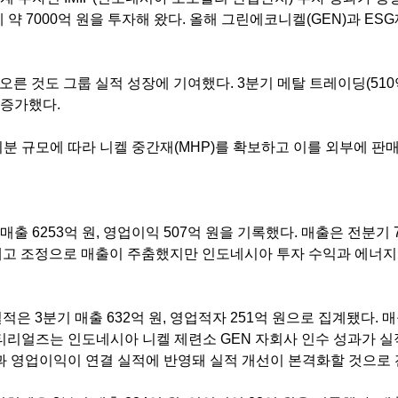
 약
7000
억 원을 투자해 왔다
.
올해 그린에코니켈
(GEN)
과
ESG
 오른 것도 그룹 실적 성장에 기여했다
. 3
분기 메탈 트레이딩
(510
증가했다
.
지분 규모에 따라 니켈 중간재
(MHP)
를 확보하고 이를 외부에 판
 매출
6253
억 원
,
영업이익
507
억 원을 기록했다
.
매출은 전분기
재고 조정으로 매출이 주춤했지만 인도네시아 투자 수익과 에너
실적은
3
분기 매출
632
억 원
,
영업적자
251
억 원으로 집계됐다
.
매
티리얼즈는 인도네시아 니켈 제련소
GEN
자회사 인수 성과가 
과 영업이익이 연결 실적에 반영돼 실적 개선이 본격화할 것으로