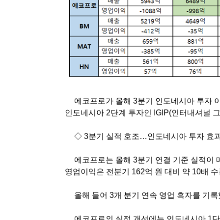
에코프로가 올해
3
분기 인도네시아 투자 
인도네시아
2
단계 투자인
IGIP(
인터내셔널 
◇
3
분기 실적 호조…인도네시아 투자 효
에코프로는 올해
3
분기 연결 기준 실적이 
영업이익은 전분기
162
억 원 대비 약
10
배 
올해 들어
3
개 분기 연속 영업 흑자를 기
에코프로의 실적 개선에는 인도네시아
1
단