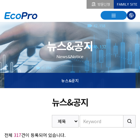
방문신청
FAMILY SITE
열기
열기
다국
열기
뉴스&공지
News&Notice
뉴스&공지
뉴스&공지
전체
317
건이 등록되어 있습니다.