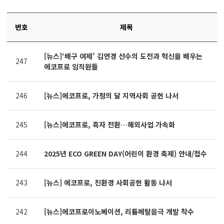
번호
제목
연번,
[뉴스]‘배구 여제’ 김연경 선수의 도전과 혁신을 배우는
파일,
247
에코프로 임직원들
제목,
카테고리,
작성자,
246
[뉴스]에코프로, 가정의 달 지역사회 공헌 나서
조회수,
작성일
제공표
245
[뉴스]에코프로, 흑자 전환…해외사업 가속화
244
2025년 ECO GREEN DAY(어린이 환경 축제) 안내/접수
243
[뉴스] 에코프로, 친환경 사회공헌 활동 나서
242
[뉴스]에코프로이노베이션, 리튬메탈음극 개발 착수