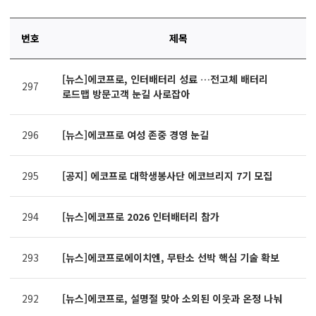
번호
제목
연번,
[뉴스]에코프로, 인터배터리 성료 …전고체 배터리
파일,
297
로드맵 방문고객 눈길 사로잡아
제목,
카테고리,
작성자,
296
[뉴스]에코프로 여성 존중 경영 눈길
조회수,
작성일
제공표
295
[공지] 에코프로 대학생봉사단 에코브리지 7기 모집
294
[뉴스]에코프로 2026 인터배터리 참가
293
[뉴스]에코프로에이치엔, 무탄소 선박 핵심 기술 확보
292
[뉴스]에코프로, 설명절 맞아 소외된 이웃과 온정 나눠