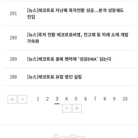
[뉴스]에코프로 지난해 흑자전환 성공...본격 성장궤도
291
진입
[뉴스]흑자 전환 에코프로비엠, 전고체 등 미래 소재 개발
290
가속화
289
[뉴스]에코프로 충북 벤처에 ‘성공DNA’ 심는다
288
[뉴스]에코프로 유럽 법인 설립
1
2
3
4
5
6
7
8
9
10