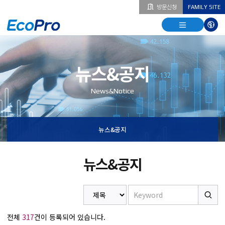
방문신청
FAMILY SITE
열기
열기
다국
열기
뉴스&공지
News&Notice
뉴스&공지
뉴스&공지
전체
317
건이 등록되어 있습니다.