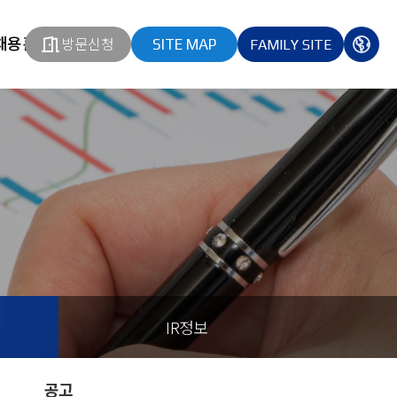
채용홈페이지
방문신청
SITE MAP
FAMILY SITE
열기
열기
다국
열기
IR정보
공고