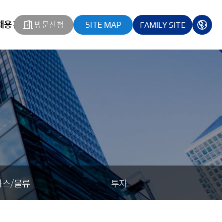
채용홈페이지
방문신청
SITE MAP
FAMILY SITE
열기
열기
다국
열기
가스/물류
투자