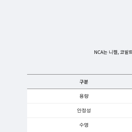
NCA는 니켈, 코
구분
용량
안정성
수명