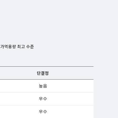
 가역용량 최고 수준
단결정
높음
우수
우수