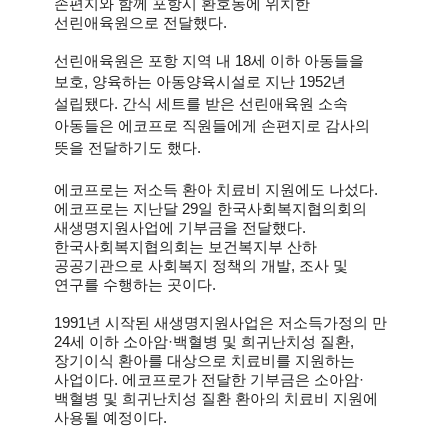
손편지와 함께 포항시 환호동에 위치한
선린애육원으로 전달했다.
선린애육원은 포항 지역 내 18세 이하 아동들을
보호, 양육
하는 아동양육시설로 지난
1952
년
설립됐다
.
간식 세트를 받은 선린애육원 소속
아동들은 에코프로 직원들에게 손편지로 감사의
뜻을 전달하기도 했다
.
에코프로는 저소득 환아 치료비 지원에도 나섰다.
에코프로는 지난달 29일 한국사회복지협의회의
새생명지원사업에 기부금을 전달했다.
한국사회복지협의회는 보건복지부 산하
공공기관으로 사회복지 정책의 개발, 조사 및
연구를 수행하는 곳이다.
1991
년 시작된 새생명지원사업은 저소득가정의 만
24세 이하 소아암·백혈병 및 희귀난치성 질환,
장기이식 환아를 대상으로 치료비를 지원하는
사업이다. 에코프로가 전달한 기부금은 소아암·
백혈병 및 희귀난치성 질환 환아의 치료비 지원에
사용될 예정이다.