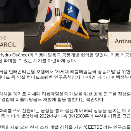
dro-Québec)과 리튬메탈음극 공동개발 협약을 맺었다. 리튬 
 확대할 수 있는 계기를 마련하게 됐다.
 인터콘티넨탈 호텔에서 ‘차세대 리튬메탈음극 공동개발’을 위한 협
에르 뤽 막실 하이드로퀘백 연구총책임자, 다미엥 페레라 퀘백정부 대
식을 계기로 차세대 리튬메탈음극 개발을 위한 공동 연구를 진행할
 결합해 리튬메탈음극 개발에 힘을 합친다는 복안이다.
튬으로 전환하는 공정을 통해 삼원계 배터리 성능을 높이는 데 기여하
등 배터리 셀업체에 2022년부터 총 3만2000톤의 수산화리튬을 공급
사로 오랜 전지 소재 개발 경험을 가진 ‘CEETSE’라는 연구소를 운