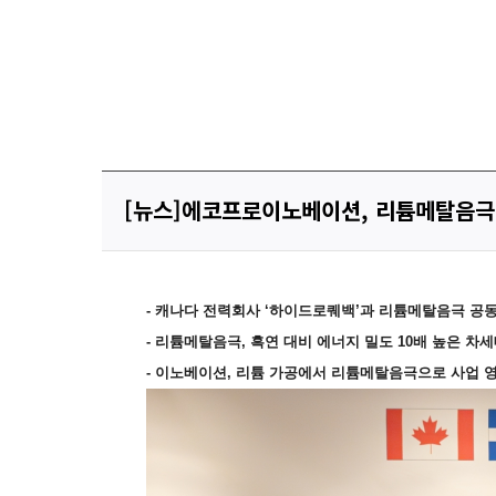
[뉴스]에코프로이노베이션, 리튬메탈음극
-
캐나다 전력회사
‘
하이드로퀘백
’
과 리튬메탈음극 공
-
리튬메탈음극, 흑연 대비 에너지 밀도 10배 높은 차세
-
이노베이션, 리튬 가공에서 리튬메탈음극으로 사업 