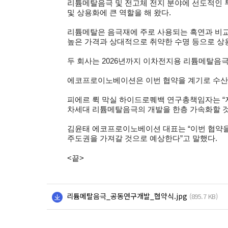
리튬메탈음극 및 전고체 전지 분야에 선도적인 투
및 상용화에 큰 역할을 해 왔다.
리튬메탈은 음극재에 주로 사용되는 흑연과 비교
높은 가격과 상대적으로 취약한 수명 등으로 상
두 회사는 2026년까지 이차전지용 리튬메탈음극
에코프로이노베이션은 이번 협약을 계기로 수산
피에르 뤽 막실 하이드로퀘백 연구총책임자는 
차세대 리튬메탈음극의 개발을 한층 가속화할 것
김윤태 에코프로이노베이션 대표는 “이번 협약
주도권을 가져갈 것으로 예상한다”고 말했다.
<
끝>
리튬메탈음극_공동연구개발_협약식.jpg
(895.7 KB)