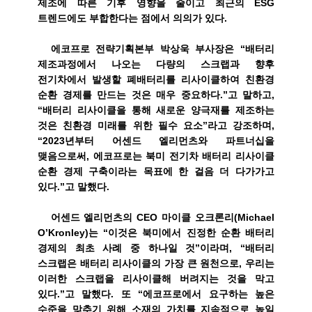
제조에 따른 기후 영향을 줄이고 최근의
ESG
트렌드에도 부합한다는 점에서 의의가 있다
.
에코프로 전략기획본부 박상욱 부사장은 “배터리
제조과정에서 나오는 다량의 스크랩과 향후
전기차에서 발생할 폐배터리를 리사이클하여 친환경
순환 경제를 만드는 것은 매우 중요하다
.
”고 말하고
,
“배터리 리사이클을 통해 새로운 양극재를 제조하는
것은 친환경 미래를 위한 필수 요소”라고 강조하며
,
“
2023
년부터 어센드 엘리먼츠와 파트너십을
맺음으로써
,
에코프로는 북미 전기차 배터리 리사이클
순환 경제 구축이라는 목표에 한 걸음 더 다가가고
있다
.
”고 말했다
.
어센드 엘리먼츠의
CEO
마이클 오크론리
(Michael
O
’
Kronley)
는 “이것은 북미에서 진정한 순환 배터리
경제의 최초 사례 중 하나일 것”이라며
,
“배터리
스크랩은 배터리 리사이클의 가장 큰 원천으로
,
우리는
이러한 스크랩을 리사이클해 버려지는 것을 막고
있다
.
”고 말했다
.
또 “에코프로에서 요구하는 높은
수준을 맞추기 위해 소재의 가치를 지속적으로 높일