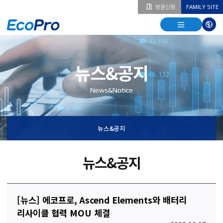
방문신청
FAMILY SITE
열기
열기
다국
열기
뉴스&공지
News&Notice
뉴스&공지
뉴스&공지
[뉴스] 에코프로, Ascend Elements와 배터리
리사이클 협력 MOU 체결