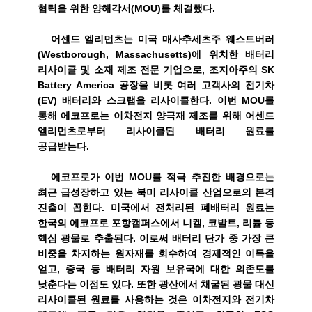
협력을 위한 양해각서
(MOU)
를 체결했다
.
어센드 엘리먼츠는 미국 매사추세츠주 웨스트버러
(Westborough, Massachusetts)
에 위치한 배터리
리사이클 및 소재 제조 전문 기업으로
,
조지아주의
SK
Battery America
공장을 비롯 여러 고객사의 전기차
(EV)
배터리와 스크랩을 리사이클한다
.
이번
MOU
를
통해 에코프로는 이차전지 양극재 제조를 위해 어센드
엘리먼츠로부터 리사이클된 배터리 원료를
공급받는다
.
에코프로가 이번
MOU
를 적극 추진한 배경으로는
최근 급성장하고 있는 북미 리사이클 산업으로의 본격
진출이 꼽힌다
.
미국에서 전처리된 폐배터리 원료는
한국의 에코프로 포항캠퍼스에서 니켈
,
코발트
,
리튬 등
핵심 광물로 추출된다
.
이로써 배터리 단가 중 가장 큰
비중을 차지하는 원자재를 회수하여 경제적인 이득을
얻고
,
중국 등 배터리 자원 보유국에 대한 의존도를
낮춘다는 이점도 있다
.
또한 광산에서 채굴된 광물 대신
리사이클된 원료를 사용하는 것은 이차전지와 전기차