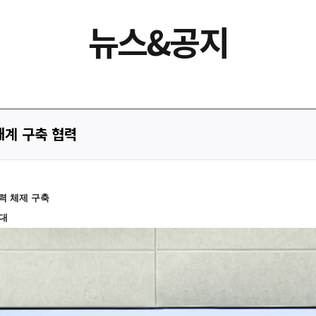
뉴스&공지
태계 구축 협력
력 체제 구축
대