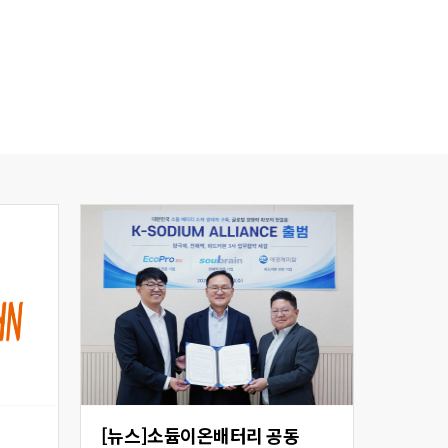
[뉴스]소듐이온배터리 공동