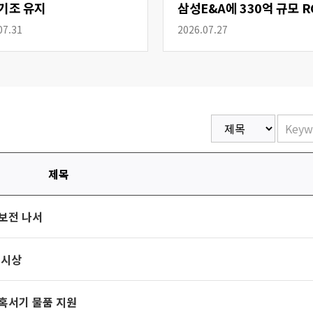
기조 유지
삼성E&A에 330억 규모 R
공급
07.31
2026.07.27
제목
보전 나서
 시상
혹서기 물품 지원