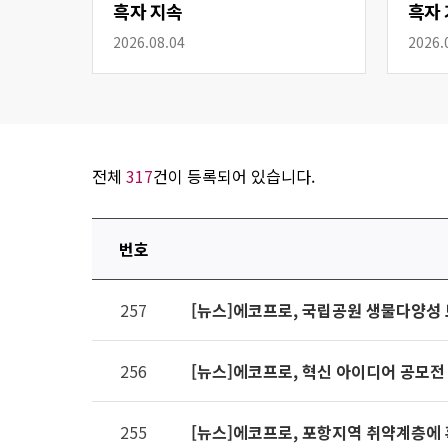
흑자 지속
흑자 
2026.08.04
2026.
전체
317
건이 등록되어 있습니다.
번호
연번,
257
[뉴스]에코프로, 국립공원 생물다양성 
파일,
제목,
카테고리,
256
[뉴스]에코프로, 혁신 아이디어 공모전
작성자,
조회수,
255
[뉴스]에코프로, 포항지역 취약계층에 
작성일