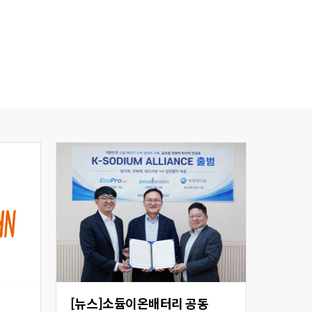
[뉴스]소듐이온배터리 공동