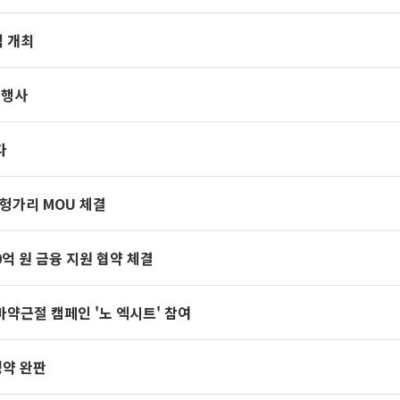
식 개최
 행사
다
 헝가리 MOU 체결
0억 원 금융 지원 협약 체결
마약근절 캠페인 '노 엑시트' 참여
청약 완판