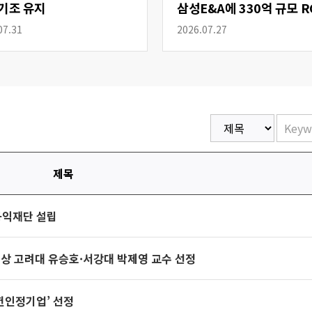
기조 유지
삼성E&A에 330억 규모 R
공급
07.31
2026.07.27
제목
공익재단 설립
시상 고려대 유승호·서강대 박제영 교수 선정
헌인정기업’ 선정