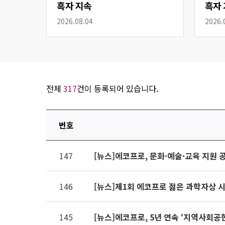
흑자 지속
흑자 
2026.08.04
2026.
전체
317
건이 등록되어 있습니다.
번호
연번,
147
[뉴스]에코프로, 문화·예술·교육 지원 
파일,
제목,
카테고리,
146
[뉴스]제1회 에코프로 젊은 과학자상 
작성자,
조회수,
145
[뉴스]에코프로, 5년 연속 ‘지역사회공
작성일