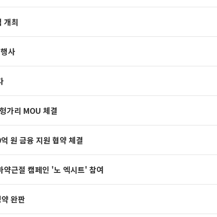
식 개최
 행사
다
 헝가리 MOU 체결
0억 원 금융 지원 협약 체결
마약근절 캠페인 '노 엑시트' 참여
청약 완판