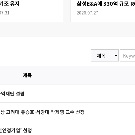
기조 유지
삼성E&A에 330억 규모 R
공급
07.31
2026.07.27
제목
공익재단 설립
시상 고려대 유승호·서강대 박제영 교수 선정
헌인정기업’ 선정