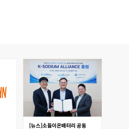
[뉴스]소듐이온배터리 공동