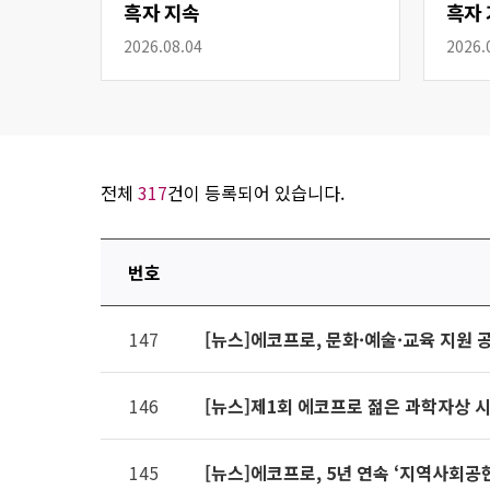
흑자 지속
흑자 
2026.08.04
2026.
전체
317
건이 등록되어 있습니다.
번호
연번,
147
[뉴스]에코프로, 문화·예술·교육 지원 
파일,
제목,
카테고리,
146
[뉴스]제1회 에코프로 젊은 과학자상 
작성자,
조회수,
145
[뉴스]에코프로, 5년 연속 ‘지역사회공
작성일