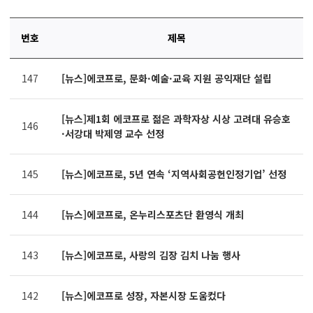
번호
제목
연번,
147
[뉴스]에코프로, 문화·예술·교육 지원 공익재단 설립
파일,
제목,
카테고리,
[뉴스]제1회 에코프로 젊은 과학자상 시상 고려대 유승호
작성자,
146
·서강대 박제영 교수 선정
조회수,
작성일
제공표
145
[뉴스]에코프로, 5년 연속 ‘지역사회공헌인정기업’ 선정
144
[뉴스]에코프로, 온누리스포츠단 환영식 개최
143
[뉴스]에코프로, 사랑의 김장 김치 나눔 행사
142
[뉴스]에코프로 성장, 자본시장 도움컸다