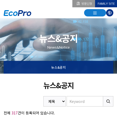
방문신청
FAMILY SITE
열기
열기
다국
열기
뉴스&공지
News&Notice
뉴스&공지
뉴스&공지
전체
317
건이 등록되어 있습니다.