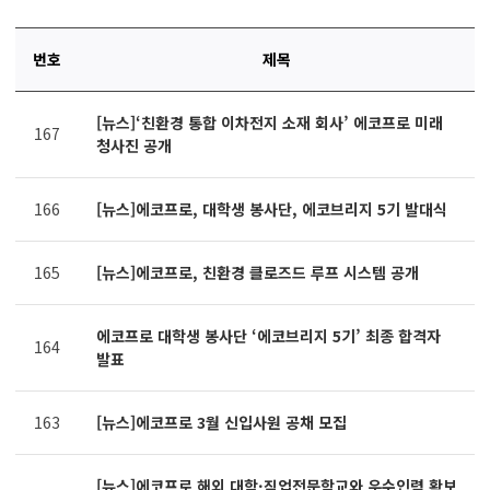
번호
제목
연번,
[뉴스]‘친환경 통합 이차전지 소재 회사’ 에코프로 미래
파일,
167
청사진 공개
제목,
카테고리,
작성자,
166
[뉴스]에코프로, 대학생 봉사단, 에코브리지 5기 발대식
조회수,
작성일
제공표
165
[뉴스]에코프로, 친환경 클로즈드 루프 시스템 공개
에코프로 대학생 봉사단 ‘에코브리지 5기’ 최종 합격자
164
발표
163
[뉴스]에코프로 3월 신입사원 공채 모집
[뉴스]에코프로 해외 대학·직업전문학교와 우수인력 확보