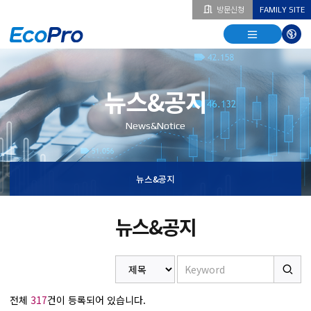
방문신청
FAMILY SITE
열기
열기
다국
열기
뉴스&공지
News&Notice
뉴스&공지
뉴스&공지
전체
317
건이 등록되어 있습니다.