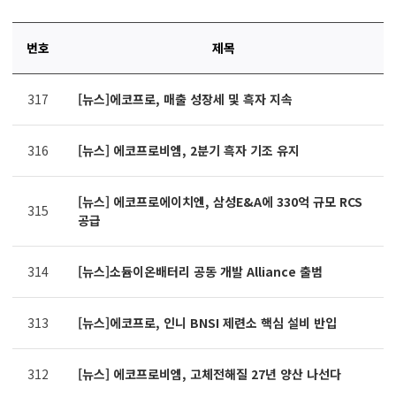
번호
제목
연번,
317
[뉴스]에코프로, 매출 성장세 및 흑자 지속
파일,
제목,
카테고리,
316
[뉴스] 에코프로비엠, 2분기 흑자 기조 유지
작성자,
조회수,
작성일
[뉴스] 에코프로에이치엔, 삼성E&A에 330억 규모 RCS
315
제공표
공급
314
[뉴스]소듐이온배터리 공동 개발 Alliance 출범
313
[뉴스]에코프로, 인니 BNSI 제련소 핵심 설비 반입
312
[뉴스] 에코프로비엠, 고체전해질 27년 양산 나선다