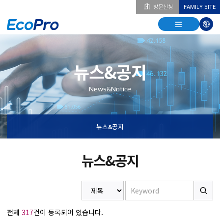
방문신청
FAMILY SITE
열기
열기
다국
열기
뉴스&공지
News&Notice
뉴스&공지
뉴스&공지
전체
317
건이 등록되어 있습니다.